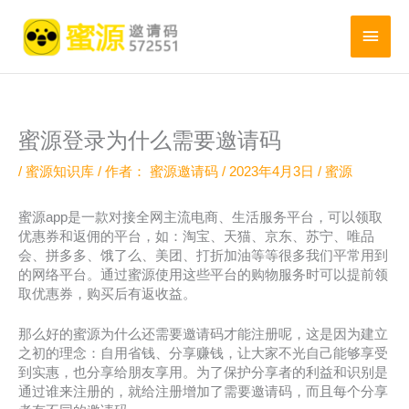
跳
至
主
内
菜
容
单
蜜源登录为什么需要邀请码
/
蜜源知识库
/ 作者：
蜜源邀请码
/
2023年4月3日
/
蜜源
蜜源app是一款对接全网主流电商、生活服务平台，可以领取
优惠券和返佣的平台，如：淘宝、天猫、京东、苏宁、唯品
会、拼多多、饿了么、美团、打折加油等等很多我们平常用到
的网络平台。通过蜜源使用这些平台的购物服务时可以提前领
取优惠券，购买后有返收益。
那么好的蜜源为什么还需要邀请码才能注册呢，这是因为建立
之初的理念：自用省钱、分享赚钱，让大家不光自己能够享受
到实惠，也分享给朋友享用。为了保护分享者的利益和识别是
通过谁来注册的，就给注册增加了需要邀请码，而且每个分享