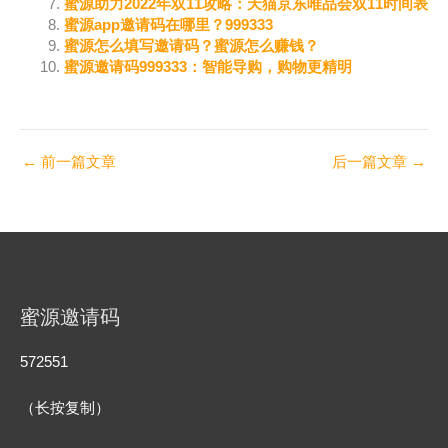
蜜源助力2022年双11攻略：天猫京东唯品会双11时间表
蜜源app邀请码在哪里？999333
蜜源怎么填写邀请码？蜜源怎么赚钱？
蜜源邀请码999333：智能导购，购物更精明
←
前一篇文章
后一篇文章
→
蜜源邀请码
572551
（长按复制）