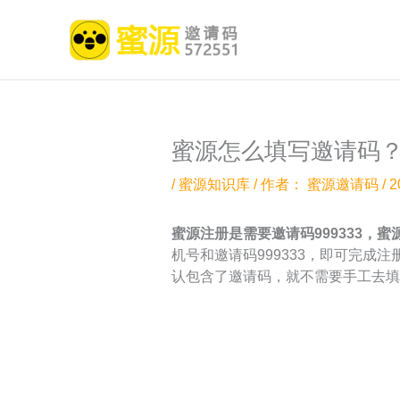
跳
至
内
容
蜜源怎么填写邀请码
/
蜜源知识库
/ 作者：
蜜源邀请码
/
2
蜜源注册是需要邀请码999333，
机号和邀请码999333，即可完
认包含了邀请码，就不需要手工去填