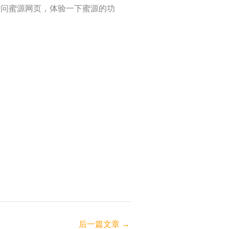
访问蜜源网页，体验一下蜜源的功
后一篇文章
→