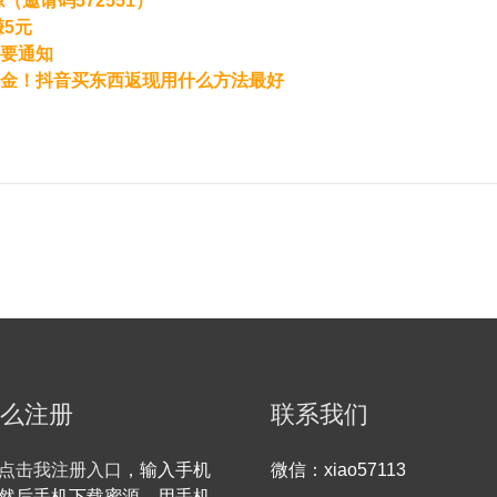
邀请码572551）
5元
要通知
金！抖音买东西返现用什么方法最好
么注册
联系我们
点击我注册入口
，输入手机
微信：xiao57113
然后手机下载蜜源，用手机