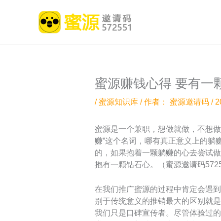
跳
至
内
容
蜜源赚钱心得 要有一
/
蜜源知识库
/ 作者：
蜜源邀请码
/
2
蜜源是一个兼职，想做就做，不想做
赚”这个名词，哪有真正意义上的躺
的，如果抱着一颗躺赚的心去尝试做
抱有一颗钻石心。（蜜源邀请码572
在我们推广蜜源的过程中肯定会遇到
别于传统意义的推销最大的区别就是
我们只是口碑宣传者。尽管体验过的