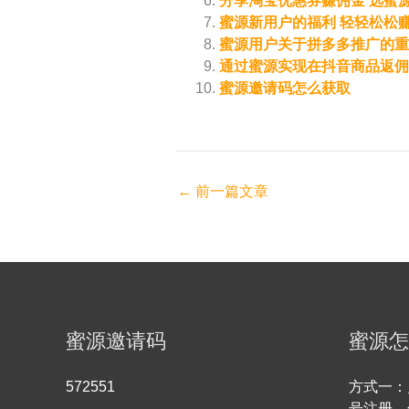
分享淘宝优惠券赚佣金 选蜜源（
蜜源新用户的福利 轻轻松松赚
蜜源用户关于拼多多推广的重
通过蜜源实现在抖音商品返佣
蜜源邀请码怎么获取
←
前一篇文章
蜜源邀请码
蜜源怎
572551
方式一：
号注册，