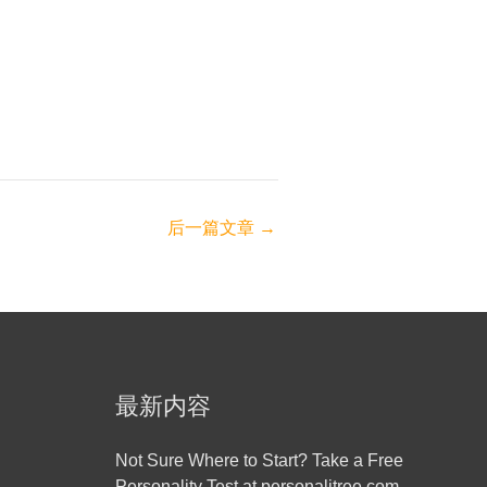
后一篇文章
→
最新内容
Not Sure Where to Start? Take a Free
Personality Test at personalitree.com