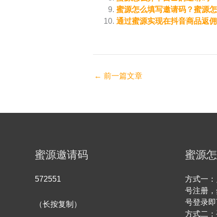
蜜源怎么填写邀请码？蜜源怎
通过蜜源实现在抖音商品返佣
←
前一篇文章
蜜源邀请码
蜜源怎
572551
方式一：
号注册，
号登录即
（长按复制）
方式二：