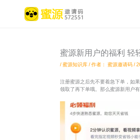
跳
至
内
容
蜜源新用户的福利 轻
/
蜜源知识库
/ 作者：
蜜源邀请码
/
2
注册蜜源之后先不要着急下单，如果
领取了再下单哦。那么蜜源新用户有