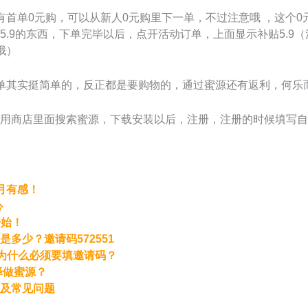
有首单0元购，可以从新人0元购里下一单，不过注意哦 ，这个0
.9的东西，下单完毕以后，点开活动订单，上面显示补贴5.9（
哦）
单其实挺简单的，反正都是要购物的，通过蜜源还有返利，何乐
用商店里面搜索蜜源，下载安装以后，注册，注册的时候填写自己
月有感！
心
开始！
多少？邀请码572551
蜜源为什么必须要填邀请码？
择做蜜源？
及常见问题