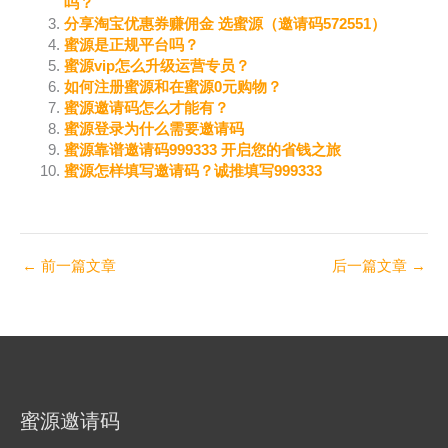
吗？
分享淘宝优惠券赚佣金 选蜜源（邀请码572551）
蜜源是正规平台吗？
蜜源vip怎么升级运营专员？
如何注册蜜源和在蜜源0元购物？
蜜源邀请码怎么才能有？
蜜源登录为什么需要邀请码
蜜源靠谱邀请码999333 开启您的省钱之旅
蜜源怎样填写邀请码？诚推填写999333
←
前一篇文章
后一篇文章
→
蜜源邀请码