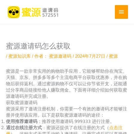
跳
至
主
内
菜
容
单
蜜源邀请码怎么获取
/
蜜源知识库
/ 作者：
蜜源邀请码
/
2024年7月27日
/
蜜源
蜜源是一款非常实用的购物助手应用，它能够帮助你在淘宝、
天猫、京东、拼多多等多个主流电商平台获取优惠券，并在购
物后获得返利。通过蜜源购物不仅可以让你节省开支，还能通
过分享商品链接给他人赚取佣金。下面将详细介绍如何获取蜜
源邀请码并完成注册。
获取蜜源邀请码
蜜源采用了邀请注册机制，你需要一个有效的邀请码才能够注
册并使用该应用。以下是获取蜜源邀请码的途径：
999333
使用推荐邀请码
：推荐使用邀请码
进行注册。
通过在线注册方式
：蜜源还提供了在线注册的方式（
点击注
册
），这种方式无需手动输入邀请码，注册完成后可以直接使