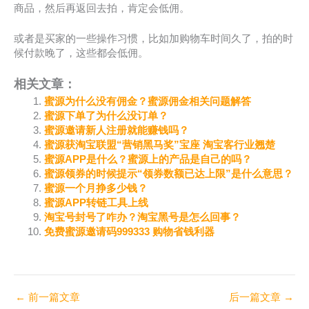
商品，然后再返回去拍，肯定会低佣。
或者是买家的一些操作习惯，比如加购物车时间久了，拍的时
候付款晚了，这些都会低佣。
相关文章：
蜜源为什么没有佣金？蜜源佣金相关问题解答
蜜源下单了为什么没订单？
蜜源邀请新人注册就能赚钱吗？
蜜源获淘宝联盟“营销黑马奖”宝座 淘宝客行业翘楚
蜜源APP是什么？蜜源上的产品是自己的吗？
蜜源领券的时候提示“领券数额已达上限”是什么意思？
蜜源一个月挣多少钱？
蜜源APP转链工具上线
淘宝号封号了咋办？淘宝黑号是怎么回事？
免费蜜源邀请码999333 购物省钱利器
←
前一篇文章
后一篇文章
→