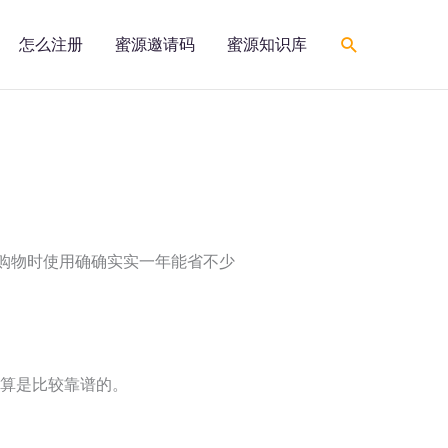
搜
怎么注册
蜜源邀请码
蜜源知识库
索
己购物时使用确确实实一年能省不少
算是比较靠谱的。