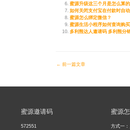
蜜源升级这三个月是怎么算的
如何关闭支付宝在付款时自动
蜜源怎么绑定微信？
蜜源生活小程序如何查询购买
多利熊达人邀请码 多利熊分
←
前一篇文章
蜜源邀请码
蜜源怎
572551
方式一：