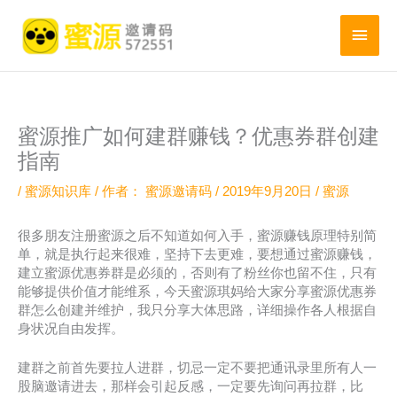
跳
至
主
内
菜
容
单
蜜源推广如何建群赚钱？优惠券群创建
指南
/
蜜源知识库
/ 作者：
蜜源邀请码
/
2019年9月20日
/
蜜源
很多朋友注册蜜源之后不知道如何入手，蜜源赚钱原理特别简
单，就是执行起来很难，坚持下去更难，要想通过蜜源赚钱，
建立蜜源优惠券群是必须的，否则有了粉丝你也留不住，只有
能够提供价值才能维系，今天蜜源琪妈给大家分享蜜源优惠券
群怎么创建并维护，我只分享大体思路，详细操作各人根据自
身状况自由发挥。
建群之前首先要拉人进群，切忌一定不要把通讯录里所有人一
股脑邀请进去，那样会引起反感，一定要先询问再拉群，比