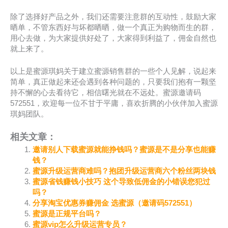
除了选择好产品之外，我们还需要注意群的互动性，鼓励大家
晒单，不管东西好与坏都晒晒，做一个真正为购物而生的群，
用心去做，为大家提供好处了，大家得到利益了，佣金自然也
就上来了。
以上是蜜源琪妈关于建立蜜源销售群的一些个人见解，说起来
简单，真正做起来还会遇到各种问题的，只要我们抱有一颗坚
持不懈的心去看待它，相信曙光就在不远处。蜜源邀请码
572551，欢迎每一位不甘于平庸，喜欢折腾的小伙伴加入蜜源
琪妈团队。
相关文章：
邀请别人下载蜜源就能挣钱吗？蜜源是不是分享也能赚
钱？
蜜源升级运营商难吗？抱团升级运营商六个粉丝两块钱
蜜源省钱赚钱小技巧 这个导致低佣金的小错误您犯过
吗？
分享淘宝优惠券赚佣金 选蜜源（邀请码572551）
蜜源是正规平台吗？
蜜源vip怎么升级运营专员？