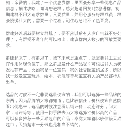
如，亲爱的，我建了一个优惠券群，里面会分享一些优惠产品
信息，描述攻略，邀请您进群，感兴趣请回复1拉您进群。初
期建群不用太追求数量，只要质量，并用心服务好群成员，群
会慢慢壮大的，需要一个过程，记住心急吃不了热豆腐。
群建好以后就要树立群规了，要不然以后有人发广告就不好处
理了，有群规不遵守的可以移出，建议群内人数少的可放宽要
求。
群建起来了，有群规了，接下来就是重点了，就需要群主去发
挥作用体现价值了。那么群里发什么产品呢？可根据群人员状
况推荐产品，比如我是一位宝妈，我的社交圈宝妈居多，所以
我一般发宝宝玩具、绘本、衣服等等与宝宝有关的产品都特别
出单。
选品的时候不一定非要选最便宜的，我们可以选择一些品牌的
东西，因为品牌的大家都知道，也比较信任，价格便宜自然能
看出优惠来，选品的时候注意看店铺评价，动态评分，问大
家，追评等等，使用一切手段去为大家选择性价比高的产品。
可以多多推荐一些天猫超市的产品，毕竟大家都比较信赖天猫
超市，天猫超市一分钱也是相当不错的。