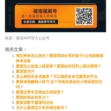
来源：蜜源APP官方公众号
相关文章：
淘宝神单怎么来的？蜜源琪妈分享好孩子5元包邮睡袋
神单攻略
蜜源怎么知道上级是谁？蜜源如何找到上级运营商？
蜜源宣传片
怎么领拼多多优惠券？可以领拼多多优惠券的平台
蜜源省钱赚钱小技巧 这个导致低佣金的小错误您犯过
吗？
蜜源运营专员佣金比例说明？
蜜源的佣金有多少？
蜜源送数字邀请码活动
为什么要绑定正常的淘宝账号？