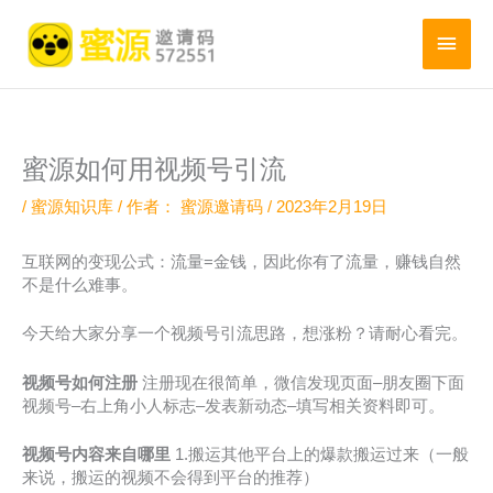
跳
至
主
内
菜
容
单
蜜源如何用视频号引流
/
蜜源知识库
/ 作者：
蜜源邀请码
/
2023年2月19日
互联网的变现公式：流量=金钱，因此你有了流量，赚钱自然
不是什么难事。
今天给大家分享一个视频号引流思路，想涨粉？请耐心看完。
视频号如何注册
注册现在很简单，微信发现页面–朋友圈下面
视频号–右上角小人标志–发表新动态–填写相关资料即可。
视频号内容来自哪里
1.搬运其他平台上的爆款搬运过来（一般
来说，搬运的视频不会得到平台的推荐）