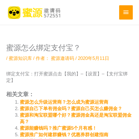
跳
至
主
内
菜
容
单
蜜源怎么绑定支付宝？
/
蜜源知识库
/ 作者：
蜜源邀请码
/
2020年5月11日
绑定支付宝：打开蜜源点击【我的】–【设置】–【支付宝绑
定】
相关文章：
蜜源怎么升级运营商？怎么成为蜜源运营商
蜜源自己下单有佣金吗？蜜源自己买怎么赚佣金？
蜜源和淘宝联盟哪个好？蜜源佣金高还是淘宝联盟佣金
高？
蜜源能赚钱吗？推广蜜源5个月有感！
蜜源推广如何建群赚钱？优惠券群创建指南