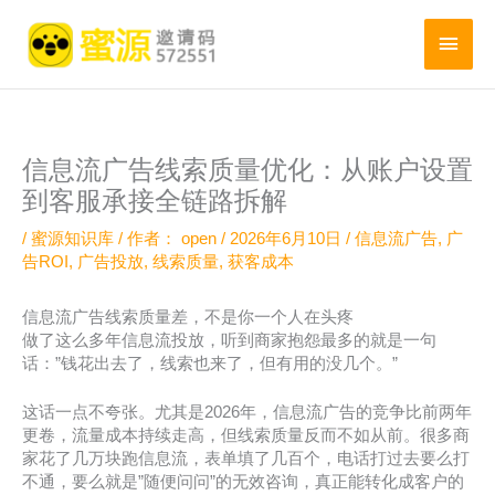
跳
至
主
内
菜
容
单
信息流广告线索质量优化：从账户设置
到客服承接全链路拆解
/
蜜源知识库
/ 作者：
open
/
2026年6月10日
/
信息流广告
,
广
告ROI
,
广告投放
,
线索质量
,
获客成本
信息流广告线索质量差，不是你一个人在头疼
做了这么多年信息流投放，听到商家抱怨最多的就是一句
话：”钱花出去了，线索也来了，但有用的没几个。”
这话一点不夸张。尤其是2026年，信息流广告的竞争比前两年
更卷，流量成本持续走高，但线索质量反而不如从前。很多商
家花了几万块跑信息流，表单填了几百个，电话打过去要么打
不通，要么就是”随便问问”的无效咨询，真正能转化成客户的