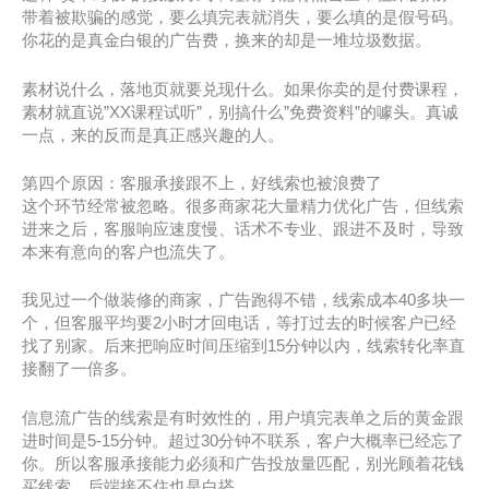
带着被欺骗的感觉，要么填完表就消失，要么填的是假号码。
你花的是真金白银的广告费，换来的却是一堆垃圾数据。
素材说什么，落地页就要兑现什么。如果你卖的是付费课程，
素材就直说”XX课程试听”，别搞什么”免费资料”的噱头。真诚
一点，来的反而是真正感兴趣的人。
第四个原因：客服承接跟不上，好线索也被浪费了
这个环节经常被忽略。很多商家花大量精力优化广告，但线索
进来之后，客服响应速度慢、话术不专业、跟进不及时，导致
本来有意向的客户也流失了。
我见过一个做装修的商家，广告跑得不错，线索成本40多块一
个，但客服平均要2小时才回电话，等打过去的时候客户已经
找了别家。后来把响应时间压缩到15分钟以内，线索转化率直
接翻了一倍多。
信息流广告的线索是有时效性的，用户填完表单之后的黄金跟
进时间是5-15分钟。超过30分钟不联系，客户大概率已经忘了
你。所以客服承接能力必须和广告投放量匹配，别光顾着花钱
买线索，后端接不住也是白搭。