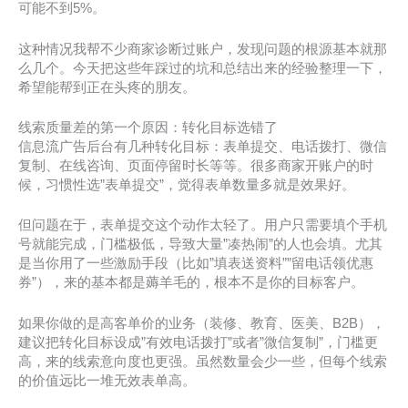
可能不到5%。
这种情况我帮不少商家诊断过账户，发现问题的根源基本就那
么几个。今天把这些年踩过的坑和总结出来的经验整理一下，
希望能帮到正在头疼的朋友。
线索质量差的第一个原因：转化目标选错了
信息流广告后台有几种转化目标：表单提交、电话拨打、微信
复制、在线咨询、页面停留时长等等。很多商家开账户的时
候，习惯性选”表单提交”，觉得表单数量多就是效果好。
但问题在于，表单提交这个动作太轻了。用户只需要填个手机
号就能完成，门槛极低，导致大量”凑热闹”的人也会填。尤其
是当你用了一些激励手段（比如”填表送资料””留电话领优惠
券”），来的基本都是薅羊毛的，根本不是你的目标客户。
如果你做的是高客单价的业务（装修、教育、医美、B2B），
建议把转化目标设成”有效电话拨打”或者”微信复制”，门槛更
高，来的线索意向度也更强。虽然数量会少一些，但每个线索
的价值远比一堆无效表单高。