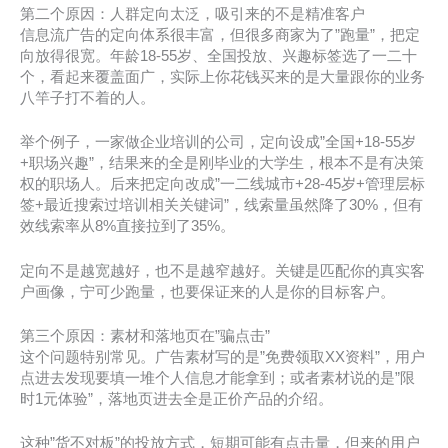
第二个原因：人群定向太泛，吸引来的不是精准客户
信息流广告的定向体系很丰富，但很多商家为了”跑量”，把定
向放得很宽。年龄18-55岁、全国投放、兴趣标签选了一二十
个，看起来覆盖面广，实际上你花钱买来的是大量跟你的业务
八竿子打不着的人。
举个例子，一家做企业培训的公司，定向设成”全国+18-55岁
+职场兴趣”，结果来的全是刚毕业的大学生，根本不是有决策
权的职场人。后来把定向改成”一二线城市+28-45岁+管理层标
签+最近搜索过培训相关关键词”，线索量虽然降了30%，但有
效线索率从8%直接拉到了35%。
定向不是越宽越好，也不是越窄越好。关键是匹配你的真实客
户画像，宁可少跑量，也要保证来的人是你的目标客户。
第三个原因：素材和落地页在”骗点击”
这个问题特别常见。广告素材写的是”免费领取XX资料”，用户
点进去发现要填一堆个人信息才能拿到；或者素材说的是”限
时1元体验”，落地页进去全是正价产品的介绍。
这种”货不对板”的投放方式，短期可能有点击量，但来的用户