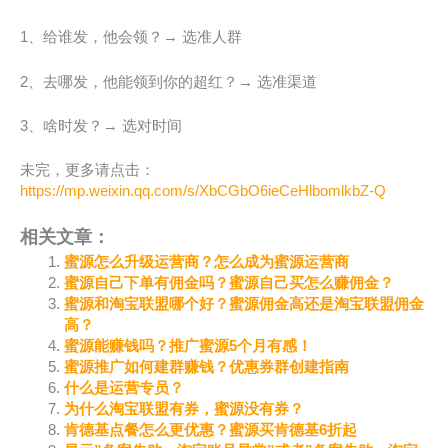
1、给谁发，他会领？→ 选准人群
2、去哪发，他能领到你的超红？→ 选准渠道
3、啥时发？→ 选对时间
未完，更多请点击：
https://mp.weixin.qq.com/s/XbCGbO6ieCeHlbomlkbZ-Q
相关文章：
蜜源怎么升级运营商？怎么成为蜜源运营商
蜜源自己下单有佣金吗？蜜源自己买怎么赚佣金？
蜜源和淘宝联盟哪个好？蜜源佣金高还是淘宝联盟佣金
高？
蜜源能赚钱吗？推广蜜源5个月有感！
蜜源推广如何建群赚钱？优惠券群创建指南
什么是运营专员？
为什么淘宝联盟有券，蜜源没有券？
肯德基点餐怎么更优惠？蜜源买肯德基6折起