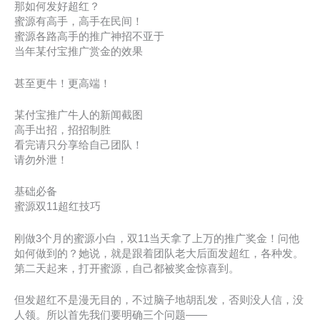
那如何发好超红？
蜜源有高手，高手在民间！
蜜源各路高手的推广神招不亚于
当年某付宝推广赏金的效果
甚至更牛！更高端！
某付宝推广牛人的新闻截图
高手出招，招招制胜
看完请只分享给自己团队！
请勿外泄！
基础必备
蜜源双11超红技巧
刚做3个月的蜜源小白，双11当天拿了上万的推广奖金！问他
如何做到的？她说，就是跟着团队老大后面发超红，各种发。
第二天起来，打开蜜源，自己都被奖金惊喜到。
但发超红不是漫无目的，不过脑子地胡乱发，否则没人信，没
人领。所以首先我们要明确三个问题——