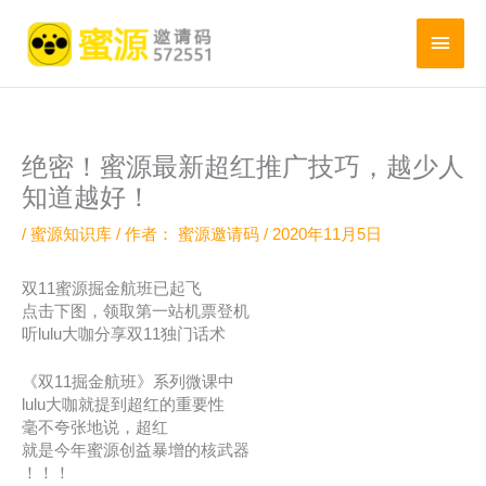
跳
至
主
内
菜
容
单
绝密！蜜源最新超红推广技巧，越少人
知道越好！
/
蜜源知识库
/ 作者：
蜜源邀请码
/
2020年11月5日
双11蜜源掘金航班已起飞
点击下图，领取第一站机票登机
听lulu大咖分享双11独门话术
《双11掘金航班》系列微课中
lulu大咖就提到超红的重要性
毫不夸张地说，超红
就是今年蜜源创益暴增的核武器
！！！