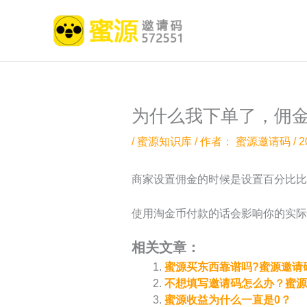
跳
至
内
容
为什么我下单了，佣
/
蜜源知识库
/ 作者：
蜜源邀请码
/
2
商家设置佣金的时候是设置百分比比
使用淘金币付款的话会影响你的实际
相关文章：
蜜源买东西靠谱吗?蜜源邀请码5
不想填写邀请码怎么办？蜜源
蜜源收益为什么一直是0？