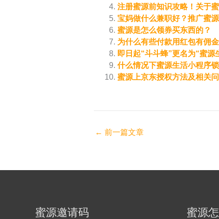
注册蜜源前知识攻略！关于
宝妈做什么兼职好？推广蜜源
蜜源是怎么领券买东西的？
为什么有些付款用红包有佣金
即日起“斗斗蜂”更名为“蜜源
什么情况下蜜源生活小程序锁
蜜源上京东授权方法及相关问
←
前一篇文章
蜜源邀请码
蜜源怎