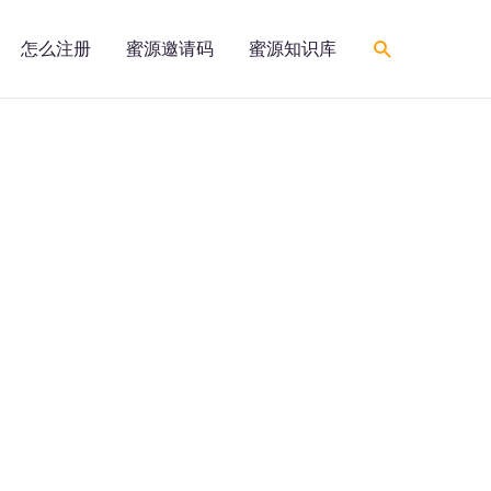
搜
怎么注册
蜜源邀请码
蜜源知识库
索